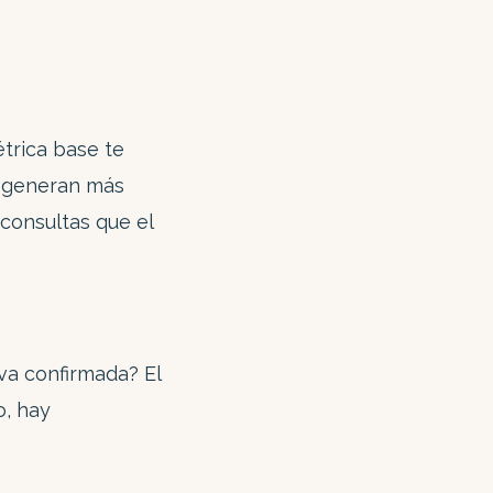
trica base te
s generan más
consultas que el
va confirmada? El
o, hay