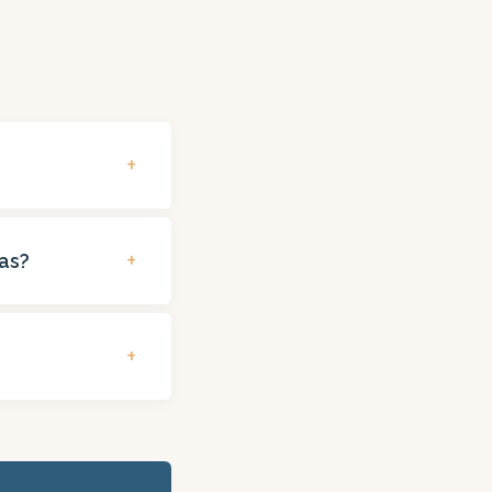
+
nvierten en
+
as?
entro de
ente, junto con
stionadas, tasa
+
nal, distribución
e reserva.
 a 10 minutos,
tacto y datos