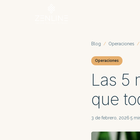
Blog
/
Operaciones
/
Operaciones
Las 5 
que to
3 de febrero, 2026
·
5 mi