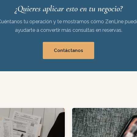
r qué se pierden reservas. ZenLine entrega un dashboard e
¿Quieres aplicar esto en tu negocio?
les con todos estos indicadores.
Cuéntanos tu operación y te mostramos cómo ZenLine pued
ayudarte a convertir más consultas en reservas.
Contáctanos