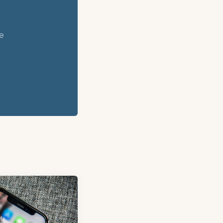
n tiempo real y
e