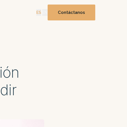
Contáctanos
ES
|
EN
ión
dir